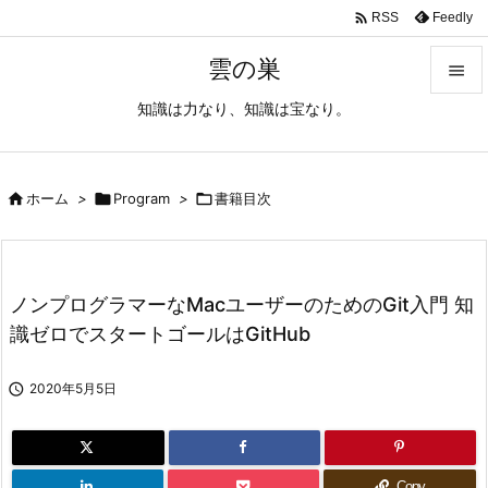

Feedly
RSS
雲の巣

知識は力なり、知識は宝なり。

メニュ

サイド

ホーム
>

Program
>

書籍目次

前へ

ノンプログラマーなMacユーザーのためのGit入門 知
次へ
識ゼロでスタートゴールはGitHub

検索

2020年5月5日
Copy