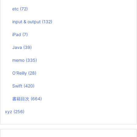
etc
(72)
input & output
(132)
iPad
(7)
Java
(39)
memo
(335)
O’Reilly
(28)
Swift
(420)
書籍目次
(664)
xyz
(256)