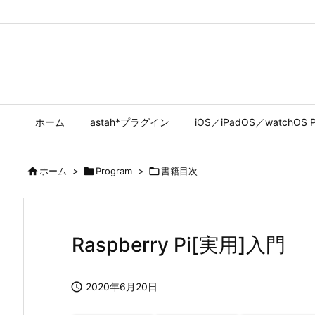
ホーム
astah*プラグイン
iOS／iPadOS／watchOS P

ホーム
>

Program
>

書籍目次
Raspberry Pi[実用]入門

2020年6月20日