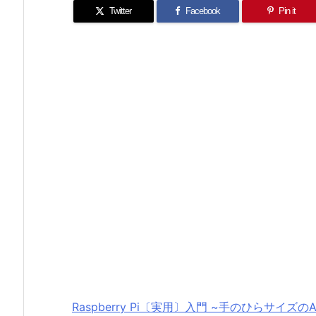
Twitter
Facebook
Pin it
Raspberry Pi〔実用〕入門 ~手のひらサイズのARM