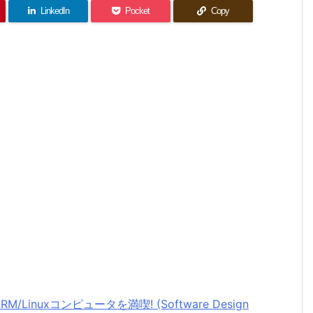
LinkedIn
Pocket
Copy
/Linuxコンピュータを満喫! (Software Design