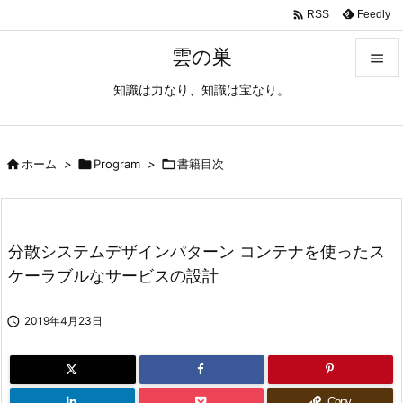

Feedly
RSS
雲の巣

知識は力なり、知識は宝なり。

メニュ

サイド

ホーム
>

Program
>

書籍目次

前へ

分散システムデザインパターン コンテナを使ったス
次へ
ケーラブルなサービスの設計

検索

2019年4月23日
Copy