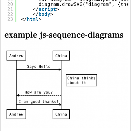
20
diagram.drawSVG("diagram", {the
21
</
script
>
22
</
body
>
23
</
html
>