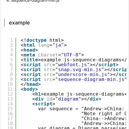
sequence-diagram-min.js
example
1
<!
doctype
html>
2
<
html
lang
=
"ja"
>
3
<
head
>
4
<
meta
charset
=
"UTF-8"
>
5
<
title
>example js-sequence-diagrams</
6
<
script
src
=
"webfont.js"
></
script
>
7
<
script
src
=
"snap.svg-min.js"
></
scrip
8
<
script
src
=
"underscore-min.js"
></
scr
9
<
script
src
=
"sequence-diagram-min.js"
10
</
head
>
11
<
body
>
12
<
h1
>example js-sequence-diagrams<
13
<
div
id
=
"diagram"
></
div
>
14
<
script
>
15
var sequence = "Andrew->China: 
16
"Note right of C
17
"China-->Andrew:
18
"Andrew->>China:
19
var diagram = Diagram.parse(seq