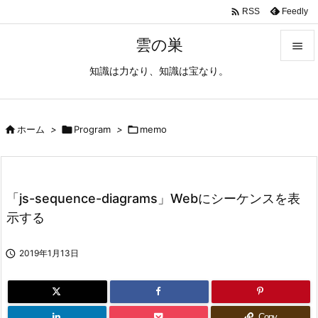

Feedly
RSS
雲の巣

知識は力なり、知識は宝なり。

メニュ

サイド

ホーム
>

Program
>

memo

前へ

「js-sequence-diagrams」Webにシーケンスを表
次へ
示する

検索

2019年1月13日
Copy